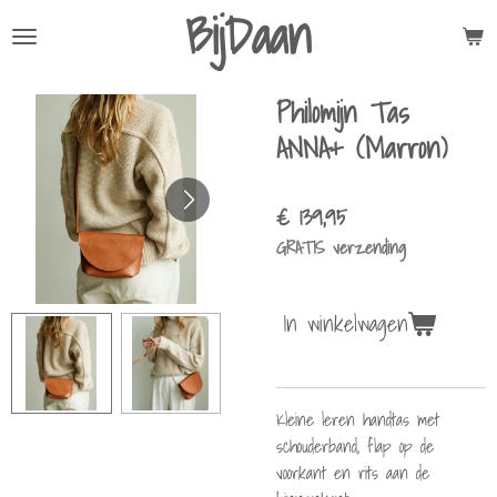
BijDaan
Ga
direct
naar
Philomijn Tas
de
hoofdinhoud
ANNA+ (Marron)
€ 139,95
GRATIS verzending
In winkelwagen
Kleine leren handtas
met
schouderband, flap op de
voorkant en rits aan de