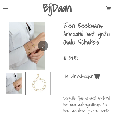
BijDaan
Ga
direct
naar
Ellen Beekmans
de
hoofdinhoud
Armband met grote
Ovale Schakels
€ 32,50
In winkelwagen
Vergulde fijne schakel armband
met een verlengkettinkje. De
maat van deze grotere schakel