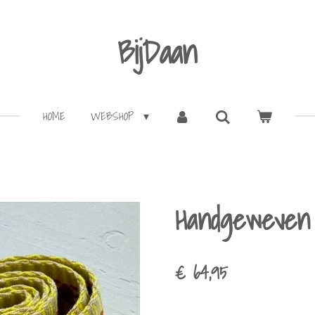
BijDaan
HOME
WEBSHOP
Handgeweven
€ 64,95