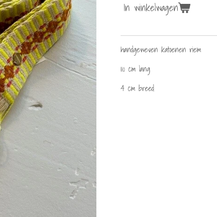
In winkelwagen
handgeweven katoenen riem
110 cm lang
4 cm breed