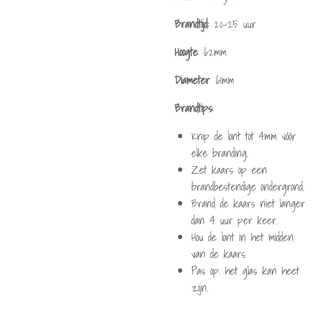
Brandtijd:
20-25 uur
Hoogte
: 62mm
Diameter
: 61mm
Brandtips
:
Knip de lont tot 4mm vóór
elke branding.
Zet kaars op een
brandbestendige ondergrond.
Brand de kaars niet langer
dan 4 uur per keer.
Hou de lont in het midden
van de kaars.
Pas op: het glas kan heet
zijn.