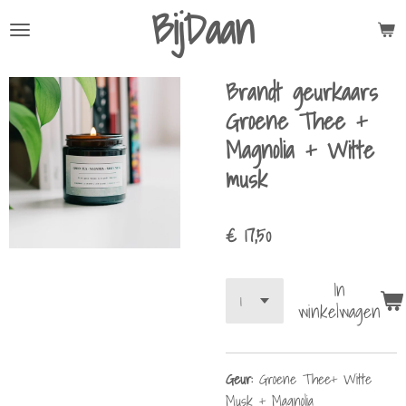
BijDaan
Ga
direct
naar
Brandt geurkaars
de
hoofdinhoud
Groene Thee +
Magnolia + Witte
musk
€ 17,50
In
winkelwagen
Geur:
Groene Thee+ Witte
Musk + Magnolia